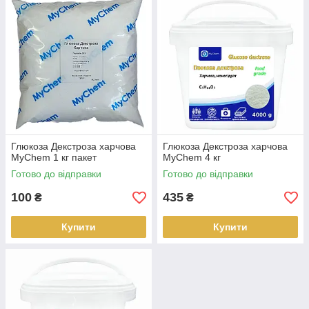
виробництві солодких кондитерських виробів,
жувальної гумки, цукерок та інших солодких продуктів.
Напої:
Додається в напої для надання їм солодкого
смаку та енергетичної цінності.
Спортивне харчування:
Глюкоза декстроза часто
включається до складу продуктів для спортивного
харчування для швидкого відновлення енергії після
тренувань.
Хлібопекарська промисловість:
Використовується
для поліпшення текстури та підняття хліба.
Глюкоза Декстроза харчова
Глюкоза Декстроза харчова
MyChem 1 кг пакет
MyChem 4 кг
Морозиво:
Застосовується в виробництві морозива
Готово до відправки
Готово до відправки
для запобігання утворенню кристалів льоду та
забезпечення більш ніжної текстури.
100
435
₴
₴
М'ясопереробка:
У деяких м'ясних продуктах
використовується як добавка для поліпшення смаку та
Купити
Купити
текстури.
Виробництво сиропів та соусів:
Глюкоза
декстроза може додаватися для регулювання
консистенції та поліпшення смаку.