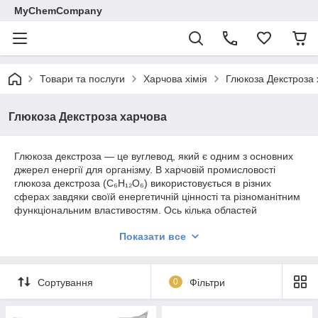
MyChemCompany
Товари та послуги
Харчова хімія
Глюкоза Декстроза
Глюкоза Декстроза харчова
Глюкоза декстроза — це вуглевод, який є одним з основних
джерел енергії для організму. В харчовій промисловості
глюкоза декстроза (C₆H₁₂O₆) використовується в різних
сферах завдяки своїй енергетичній цінності та різноманітним
функціональним властивостям. Ось кілька областей
використання:
Показати все
Медичне застосування:
Глюкоза декстроза
використовується в медичних розчинах для
внутрішньовенного введення для підтримки рівня
Сортування
0
Фільтри
глюкози в крові, особливо у пацієнтів з дефіцитом
цукру.
Солодкі продукти:
Широко використовується в