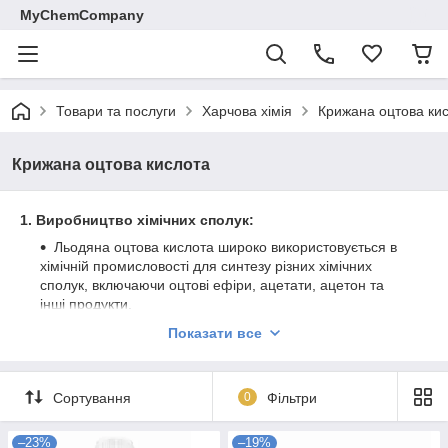
MyChemCompany
Товари та послуги
Харчова хімія
Крижана оцтова ки
Крижана оцтова кислота
1. Виробництво хімічних сполук:
Льодяна оцтова кислота широко використовується в
хімічній промисловості для синтезу різних хімічних
сполук, включаючи оцтові ефіри, ацетати, ацетон та
інші продукти.
2. Виробництво оцтових реагентів:
Показати все
Використовується для створення оцтових реагентів,
які знаходять застосування в лабораторіях, а також в
різних хімічних процесах.
Сортування
0
Фільтри
3. Виробництво харчових добавок:
–23%
–19%