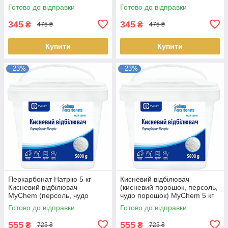
порошок)
Готово до відправки
Готово до відправки
345
345
₴
₴
475 ₴
475 ₴
Купити
Купити
–23%
–23%
Перкарбонат Натрію 5 кг
Кисневий відбілювач
Кисневий відбілювач
(кисневий порошок, персоль,
MyChem (персоль, чудо
чудо порошок) MyChem 5 кг
порошок)
Готово до відправки
Готово до відправки
555
555
₴
₴
725 ₴
725 ₴