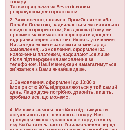
товару.
Також працюємо за безготівковим
розрахунком для організацій.
2.
Замовлення, оплачені ПромОплатою або
Онлайн Оплатою, надсилаються максимально
швидко з пріоритетом, без дзвінка (Тому ми
просимо максимально перевірити дані для
відправки перед оплатою. Якщо є уточнення,
Ви завжди можете залишити коментар до
замовлення). Замовлення, оформлені за
наложеним платежем, надсилаються лише
після підтвердження замовлення за
телефоном. Наші менеджери намагатимуться
зв'язатися з Вами якнайшвидше.
3.
Замовлення, оформлені до 13:00 з
імовірністю 90%, відправляються у той самий
день. Якщо дуже потрібно, дзвоніть, пишіть,
зробимо все, що можемо.
4.
Ми намагаємося постійно підтримувати
актуальність цін і наявність товару. Вся
продукція якісна і упакована в тару, саме ту,
яку Ви бачите на фото. Усі замовлення перед
відправкою упаковуються в наші коробки, що