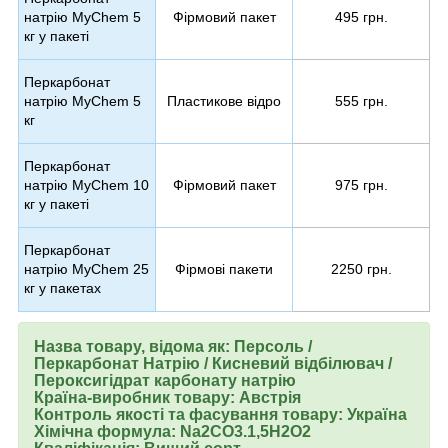
натрію MyChem 5
Фірмовий пакет
495 грн.
кг у пакеті
Перкарбонат
натрію MyChem 5
Пластикове відро
555 грн.
кг
Перкарбонат
натрію MyChem 10
Фірмовий пакет
975 грн.
кг у пакеті
Перкарбонат
натрію MyChem 25
Фірмові пакети
2250 грн.
кг у пакетах
Назва товару, відома як: Персоль /
Перкарбонат Натрію / Кисневий відбілювач /
Пероксигідрат карбонату натрію
Країна-виробник товару: Австрія
Контроль якості та фасування товару: Україна
Хімічна формула: Na
2
CO
3
.
1,5H
2
O
2