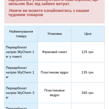
звільняє Вас від зайвих витрат.
.Нижче ви можете ознайомитись з нашим
чудовим товаром
Найменування
Упаковка
Ціна
товару
Перкарбонат
натрію MyChem 1
Фірмовий пакет
125 грн.
кг у пакеті
Перкарбонат
натрію MyChem 1
Пластикове відро
135 грн.
кг
Перкарбонат
Пластиковое
натрію MyChem 3
345 грн.
ведро
кг
Перкарбонат