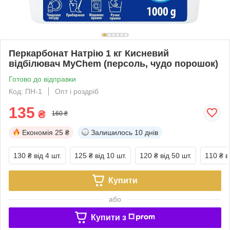
Перкарбонат Натрію 1 кг Кисневий
відбілювач MyChem (персоль, чудо порошок)
Готово до відправки
Код: ПН-1
Опт і роздріб
135
₴
160 ₴
Економія
25 ₴
Залишилось
10 днів
130 ₴
від 4 шт.
125 ₴
від 10 шт.
120 ₴
від 50 шт.
110 ₴
в
Купити
або
Купити з