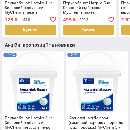
Перкарбонат Натрію 1 кг
Перкарбонат Натрію 5 кг
Перк
Кисневий відбілювач
Кисневий відбілювач
(міш
MyChem в пакеті
MyChem в пакеті
від
(персоль, чудо порошок)
(персоль, чудо порошок)
(пер
125
495
2 6
₴
₴
155 ₴
600 ₴
Купити
Купити
Акційні пропозиції та новинки
–27%
–27%
Перкарбонат Натрію 3 кг
Кисневий відбілювач
Кисневий відбілювач
(кисневий порошок, персоль,
MyChem (персоль, чудо
чудо порошок) MyChem 3 кг