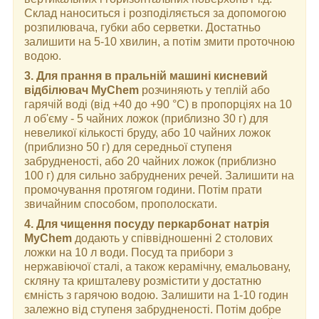
Склад наноситься і розподіляється за допомогою
розпилювача, губки або серветки. Достатньо
залишити на 5-10 хвилин, а потім змити проточною
водою.
3. Для прання в пральній машині кисневий
відбілювач MyChem
розчиняють у теплій або
гарячій воді (від +40 до +90 °C) в пропорціях на 10
л об'єму - 5 чайних ложок (приблизно 30 г) для
невеликої кількості бруду, або 10 чайних ложок
(приблизно 50 г) для середньої ступеня
забрудненості, або 20 чайних ложок (приблизно
100 г) для сильно забруднених речей. Залишити на
промочування протягом години. Потім прати
звичайним способом, прополоскати.
4. Для чищення посуду перкарбонат натрія
MyChem
додають у співвідношенні 2 столових
ложки на 10 л води. Посуд та прибори з
нержавіючої сталі, а також керамічну, емальовану,
скляну та кришталеву розмістити у достатню
ємність з гарячою водою. Залишити на 1-10 годин
залежно від ступеня забрудненості. Потім добре