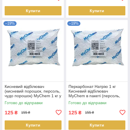
Купити
Купити
–19%
–19%
Кисневий відбілювач
Перкарбонат Натрію 1 кг
(кисневий порошок, персоль,
Кисневий відбілювач
чудо порошок) MyChem 1 кг у
MyChem в пакеті (персоль,
пакеті
чудо порошок)
Готово до відправки
Готово до відправки
125
125
₴
₴
155 ₴
155 ₴
Купити
Купити