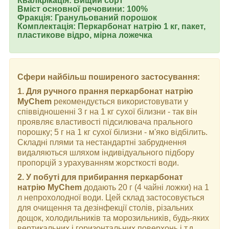
Кваліфікація: Вищий сорт
Вміст основної речовини: 100%
Фракція: Гранульований порошок
Комплектація: Перкарбонат натрію 1 кг, пакет,
пластикове відро, мірна ложечка
Сфери найбільш поширеного застосування:
1. Для ручного прання перкарбонат натрію
MyChem
рекомендується використовувати у
співвідношенні 3 г на 1 кг сухої білизни - так він
проявляє властивості підсилювача прального
порошку; 5 г на 1 кг сухої білизни - м'яко відбілить.
Складні плями та нестандартні забруднення
видаляються шляхом індивідуального підбору
пропорцій з урахуванням жорсткості води.
2. У побуті для прибирання перкарбонат
натрію MyChem
додають 20 г (4 чайні ложки) на 1
л непрохолодної води. Цей склад застосовується
для очищення та дезінфекції столів, різальних
дощок, холодильників та морозильників, будь-яких
вертикальних і горизонтальних поверхонь і т.д.