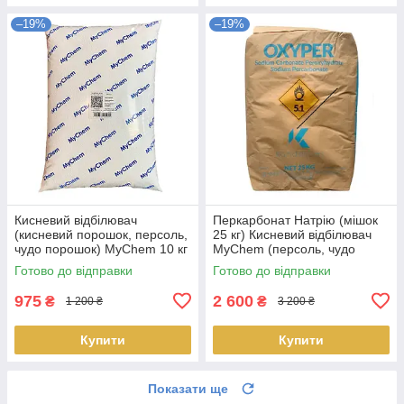
–19%
–19%
Кисневий відбілювач
Перкарбонат Натрію (мішок
(кисневий порошок, персоль,
25 кг) Кисневий відбілювач
чудо порошок) MyChem 10 кг
MyChem (персоль, чудо
у пакеті
порошок)
Готово до відправки
Готово до відправки
975
2 600
₴
₴
1 200 ₴
3 200 ₴
Купити
Купити
Показати ще