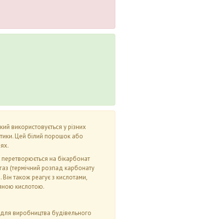
кий використовується у різних
етики. Цей білий порошок або
ях.
у перетворюється на бікарбонат
 газ (термічний розпад карбонату
Він також реагує з кислотами,
ляною кислотою.
, для виробництва будівельного