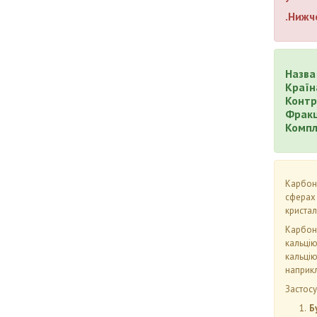
.Нижч
Назва
Країн
Контр
Фракц
Компл
Карбона
сферах 
кристал
Карбона
кальцію
кальцію
наприкл
Застосу
Б