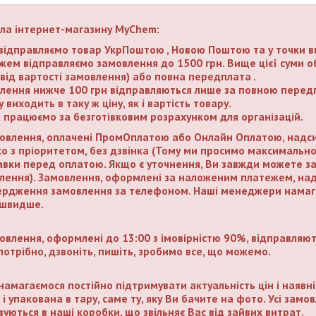
ла інтернет-магазину MyChem:
ідправляємо товар УкрПоштою , Новою Поштою та у точки в
жем відправляємо замовлення до 1500 грн. Вище цієї суми о
від вартості замовлення) або повна передплата .
лення нижче 100 грн відправляються лише за повною передп
 виходить в таку ж ціну, як і вартість товару.
 працюємо за безготівковим розрахунком для організацій.
овлення, оплачені ПромОплатою або Онлайн Оплатою, надс
о з пріоритетом, без дзвінка (Тому ми просимо максимально
авки перед оплатою. Якщо є уточнення, Ви завжди можете 
лення). Замовлення, оформлені за наложеним платежем, над
ердження замовлення за телефоном. Наші менеджери намага
швидше.
овлення, оформлені до 13:00 з імовірністю 90%, відправляют
потрібно, дзвоніть, пишіть, зробимо все, що можемо.
намагаємося постійно підтримувати актуальність цін і наявні
 і упакована в тару, саме ту, яку Ви бачите на фото. Усі за
вуються в наші коробки, що звільняє Вас від зайвих витрат.