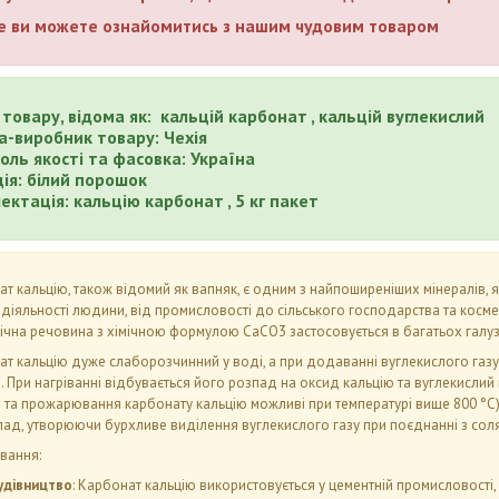
е ви можете ознайомитись з нашим чудовим товаром
 товару, відома як: кальцій карбонат , кальцій вуглекислий
а-виробник товару: Чехія
оль якості та фасовка: Україна
ія: білий порошок
ектація: кальцію карбонат , 5 кг пакет
т кальцію, також відомий як вапняк, є одним з найпоширеніших мінералів, я
діяльності людини, від промисловості до сільського господарства та косм
ічна речовина з хімічною формулою CaCO3 застосовується в багатьох галуз
т кальцію дуже слаборозчинний у воді, а при додаванні вуглекислого газ
. При нагріванні відбувається його розпад на оксид кальцію та вуглекислий
 та прожарювання карбонату кальцію можливі при температурі вище 800 °C). 
ад, утворюючи бурхливе виділення вуглекислого газу при поєднанні з со
вання:
удівництво
: Карбонат кальцію використовується у цементній промисловості