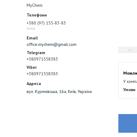
MyChem
+380 (97) 155-83-83
Анна
office.mychem@gmail.com
+380971558383
+380971558383
У комп
вул. Куренівська, 16а, Київ, Україна