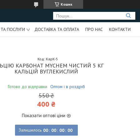
Кошик
 ТА ПОСЛУГИ
ДОСТАВКА ТА ОПЛАТА
ПРО НАС
КОНТАКТИ
Код:
КарК-5
ЬЦІЮ КАРБОНАТ MYCHEM ЧИСТИЙ 5 КГ
КАЛЬЦІЙ ВУГЛЕКИСЛИЙ
Готово до відправки
Оптом і в роздріб
550 ₴
400 ₴
Показати оптові ціни
Залишилось
0
0
0
0
0
0
0
0