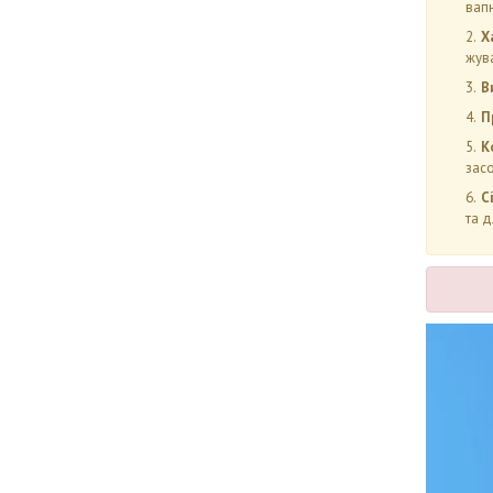
вапн
Х
жува
В
П
К
зас
С
та 