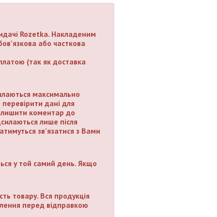
идачі Rozetka. Накладеним
бов'язкова або часткова
латою (так як доставка
илаються максимально
 перевірити дані для
залишити коментар до
силаються лише після
тимуться зв'язатися з Вами
ься у той самий день. Якщо
сть товару. Вся продукція
мовлення перед відправкою