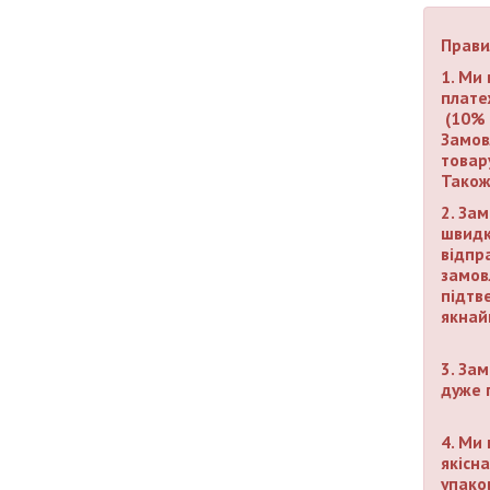
Прави
1.
Ми в
плате
(10% 
Замов
товару
Також
2.
Зам
швидк
відпр
замов
підтв
якнай
3.
Зам
дуже 
4.
Ми 
якісна
упако