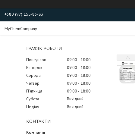
+380 (97) 155-83-83
MyChemCompany
ГРАФІК РОБОТИ
Понеділок
09:00
18:00
Вівторок
09:00
18:00
Середа
09:00
18:00
Четвер
09:00
18:00
Пʼятниця
09:00
18:00
Субота
Вихідний
Неділя
Вихідний
КОНТАКТИ