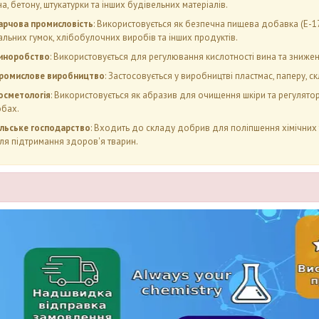
а, бетону, штукатурки та інших будівельних матеріалів.
арчова промисловість
: Використовується як безпечна пищева добавка (Е-1
льних гумок, хлібобулочних виробів та інших продуктів.
иноробство
: Використовується для регулювання кислотності вина та знижен
ромислове виробництво
: Застосовується у виробництві пластмас, паперу, ск
осметологія
: Використовується як абразив для очищення шкіри та регулятор
обах.
ільське господарство
: Входить до складу добрив для поліпшення хімічних 
для підтримання здоров'я тварин.